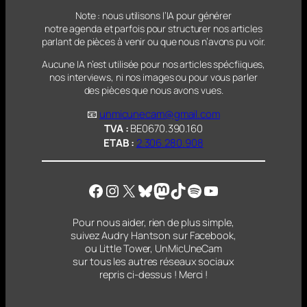
Note : nous utilisons l’IA pour générer
notre agenda et parfois pour structurer nos articles
parlant
de pièces à venir ou que nous n’avons pu voir.
Aucune IA n’est utilisée pour nos articles spécfiiques,
nos interviews, ni nos images ou pour vous parler
des pièces que nous avons vues.
📧
unmicunecam@gmail.com
TVA :
BE0670.390.160
ETAB :
2.306.280.908
Facebook
Instagram
X
Bluesky
Mastodon
TikTok
Spotify
YouTube
Pour nous aider, rien de plus simple,
suivez Audry Hantson sur Facebook,
ou Little Tower, UnMicUneCam
sur tous les autres réseaux sociaux
repris ci-dessus ! Merci !