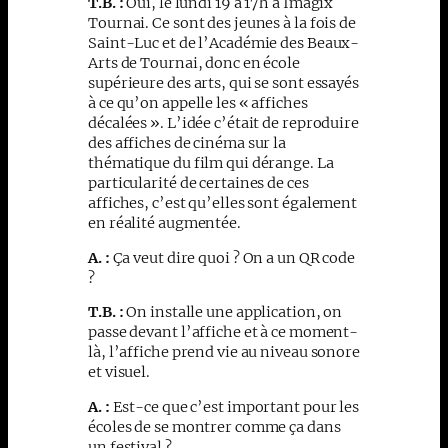
T.B. :
Oui, le lundi 19 à 17h à Imagix
Tournai. Ce sont des jeunes à la fois de
Saint-Luc et de l’Académie des Beaux-
Arts de Tournai, donc en école
supérieure des arts, qui se sont essayés
à ce qu’on appelle les « affiches
décalées ». L’idée c’était de reproduire
des affiches de cinéma sur la
thématique du film qui dérange. La
particularité de certaines de ces
affiches, c’est qu’elles sont également
en réalité augmentée.
A. :
Ça veut dire quoi ? On a un QR code
?
T.B. :
On installe une application, on
passe devant l’affiche et à ce moment-
là, l’affiche prend vie au niveau sonore
et visuel.
A. :
Est-ce que c’est important pour les
écoles de se montrer comme ça dans
un festival ?