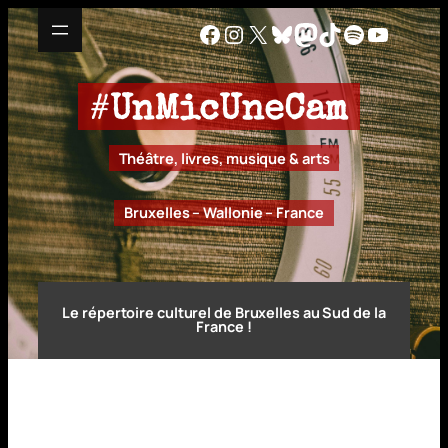
Aller
Facebook
Instagram
X
Bluesky
Mastodon
TikTok
Spotify
YouTu
au
contenu
#
UnMicUneCam
Théâtre, livres, musique & arts
Bruxelles – Wallonie – France
Le répertoire culturel de Bruxelles au Sud de la
France !