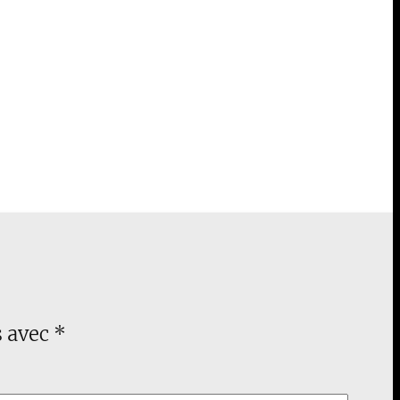
s avec
*