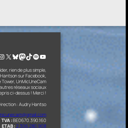
cebook
Instagram
X
Bluesky
Mastodon
TikTok
Spotify
YouTube
der, rien de plus simple,
 Hantson sur Facebook,
tle Tower, UnMicUneCam
s autres réseaux sociaux
epris ci-dessus ! Merci !
irection : Audry Hantso
micunecam@gmail.com
TVA :
BE0670.390.160
ETAB :
2.306.280.908