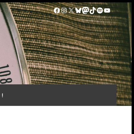
Facebook
Instagram
X
Bluesky
Mastodon
TikTok
Spotify
YouTube
 !