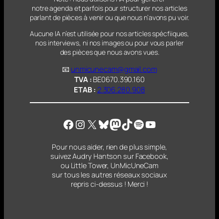
notre agenda et parfois pour structurer nos articles
parlant
de pièces à venir ou que nous n’avons pu voir.
Aucune IA n’est utilisée pour nos articles spécfiiques,
nos interviews, ni nos images ou pour vous parler
des pièces que nous avons vues.
📧
unmicunecam@gmail.com
TVA :
BE0670.390.160
ETAB :
2.306.280.908
Facebook
Instagram
X
Bluesky
Mastodon
TikTok
Spotify
YouTube
Pour nous aider, rien de plus simple,
suivez Audry Hantson sur Facebook,
ou Little Tower, UnMicUneCam
sur tous les autres réseaux sociaux
repris ci-dessus ! Merci !