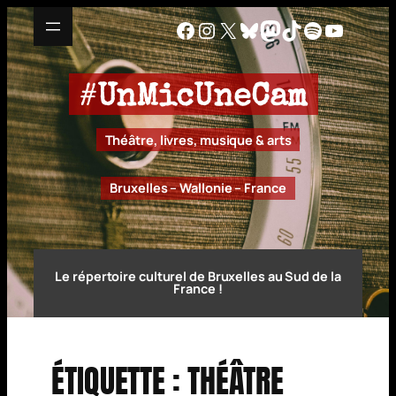
Aller
Facebook
Instagram
X
Bluesky
Mastodon
TikTok
Spotify
YouTu
au
contenu
#
UnMicUneCam
Théâtre, livres, musique & arts
Bruxelles – Wallonie – France
Le répertoire culturel de Bruxelles au Sud de la
France !
ÉTIQUETTE :
THÉÂTRE