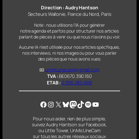
Direction : Audry Hantson
Secteurs Wallonie, France du Nord, Paris
Note : nous utilisons l’IA pour générer
notre agenda et parfois pour structurer nos articles
parlant
de pièces à venir ou que nous n’avons pu voir.
Aucune IA n’est utilisée pour nos articles spécfiiques,
nos interviews, ni nos images ou pour vous parler
des pièces que nous avons vues.
📧
unmicunecam@gmail.com
TVA :
BE0670.390.160
ETAB :
2.306.280.908
Facebook
Instagram
X
Bluesky
Mastodon
TikTok
Spotify
YouTube
Pour nous aider, rien de plus simple,
suivez Audry Hantson sur Facebook,
ou Little Tower, UnMicUneCam
sur tous les autres réseaux sociaux