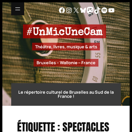
Aller
Facebook
Instagram
X
Bluesky
Mastodon
TikTok
Spotify
YouTu
au
contenu
#
UnMicUneCam
Théâtre, livres, musique & arts
Bruxelles – Wallonie – France
Le répertoire culturel de Bruxelles au Sud de la
France !
ÉTIQUETTE :
SPECTACLES