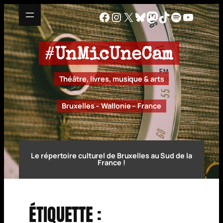
Aller
Facebook
Instagram
X
Bluesky
Mastodon
TikTok
Spotify
YouTu
au
contenu
#
UnMicUneCam
Théâtre, livres, musique & arts
Bruxelles – Wallonie – France
Le répertoire culturel de Bruxelles au Sud de la
France !
ÉTIQUETTE :