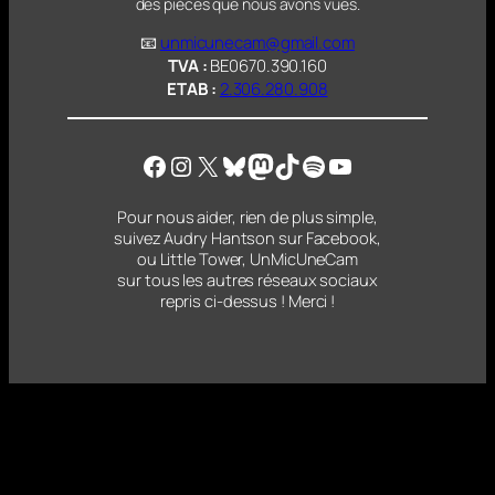
des pièces que nous avons vues.
📧
unmicunecam@gmail.com
TVA :
BE0670.390.160
ETAB :
2.306.280.908
Facebook
Instagram
X
Bluesky
Mastodon
TikTok
Spotify
YouTube
Pour nous aider, rien de plus simple,
suivez Audry Hantson sur Facebook,
ou Little Tower, UnMicUneCam
sur tous les autres réseaux sociaux
repris ci-dessus ! Merci !