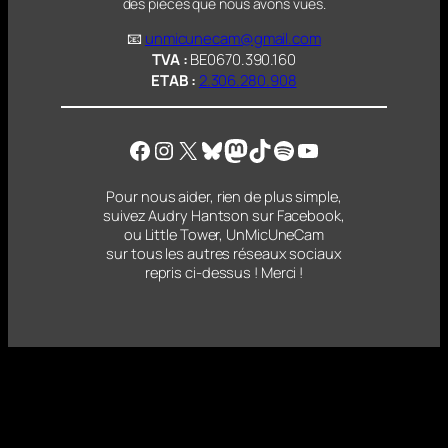
des pièces que nous avons vues.
📧
unmicunecam@gmail.com
TVA :
BE0670.390.160
ETAB :
2.306.280.908
Facebook
Instagram
X
Bluesky
Mastodon
TikTok
Spotify
YouTube
Pour nous aider, rien de plus simple,
suivez Audry Hantson sur Facebook,
ou Little Tower, UnMicUneCam
sur tous les autres réseaux sociaux
repris ci-dessus ! Merci !