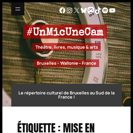
Aller
Facebook
Instagram
X
Bluesky
Mastodon
TikTok
Spotify
YouTu
au
contenu
#
UnMicUneCam
Théâtre, livres, musique & arts
Bruxelles – Wallonie – France
Le répertoire culturel de Bruxelles au Sud de la
France !
ÉTIQUETTE :
MISE EN