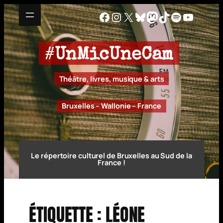
Aller
Facebook
Instagram
X
Bluesky
Mastodon
TikTok
Spotify
YouTu
au
contenu
#
UnMicUneCam
Théâtre, livres, musique & arts
Bruxelles – Wallonie – France
Le répertoire culturel de Bruxelles au Sud de la
France !
ÉTIQUETTE :
LÉONE