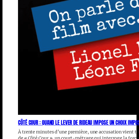
CÔTÉ COUR : QUAND LE LEVER DE RIDEAU IMPOSE UN CHOIX IMP
À trente minutes d’une première, une accusation vient tou
de « Côté Cour », un court-métrage qui interroge la force 