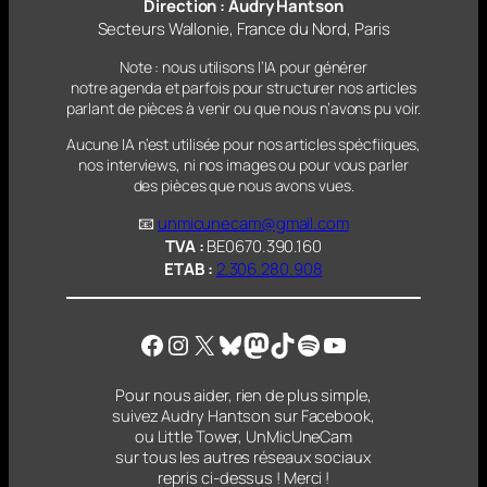
Direction : Audry Hantson
Secteurs Wallonie, France du Nord, Paris
Note : nous utilisons l’IA pour générer
notre agenda et parfois pour structurer nos articles
parlant
de pièces à venir ou que nous n’avons pu voir.
Aucune IA n’est utilisée pour nos articles spécfiiques,
nos interviews, ni nos images ou pour vous parler
des pièces que nous avons vues.
📧
unmicunecam@gmail.com
TVA :
BE0670.390.160
ETAB :
2.306.280.908
Facebook
Instagram
X
Bluesky
Mastodon
TikTok
Spotify
YouTube
Pour nous aider, rien de plus simple,
suivez Audry Hantson sur Facebook,
ou Little Tower, UnMicUneCam
sur tous les autres réseaux sociaux
repris ci-dessus ! Merci !