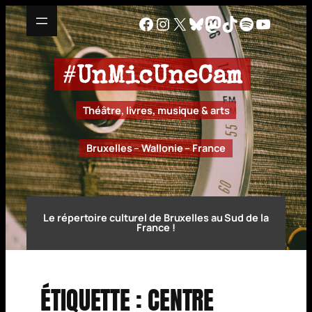
Aller
Facebook
Instagram
X
Bluesky
Mastodon
TikTok
Spotify
YouTu
au
contenu
#
UnMicUneCam
Théâtre, livres, musique & arts
Bruxelles – Wallonie – France
Le répertoire culturel de Bruxelles au Sud de la
France !
ÉTIQUETTE :
CENTRE