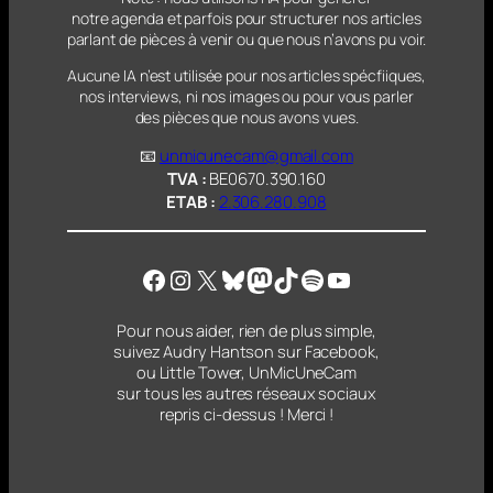
notre agenda et parfois pour structurer nos articles
parlant
de pièces à venir ou que nous n’avons pu voir.
Aucune IA n’est utilisée pour nos articles spécfiiques,
nos interviews, ni nos images ou pour vous parler
des pièces que nous avons vues.
📧
unmicunecam@gmail.com
TVA :
BE0670.390.160
ETAB :
2.306.280.908
Facebook
Instagram
X
Bluesky
Mastodon
TikTok
Spotify
YouTube
Pour nous aider, rien de plus simple,
suivez Audry Hantson sur Facebook,
ou Little Tower, UnMicUneCam
sur tous les autres réseaux sociaux
repris ci-dessus ! Merci !