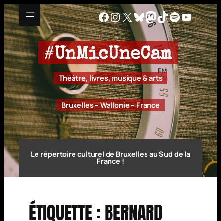
Aller
Facebook
Instagram
X
Bluesky
Mastodon
TikTok
Spotify
YouTu
au
contenu
#
UnMicUneCam
Théâtre, livres, musique & arts
Bruxelles – Wallonie – France
Le répertoire culturel de Bruxelles au Sud de la
France !
ÉTIQUETTE :
BERNARD