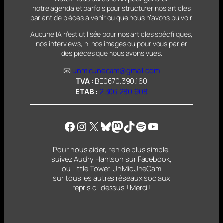
notre agenda et parfois pour structurer nos articles
parlant
de pièces à venir ou que nous n’avons pu voir.
Aucune IA n’est utilisée pour nos articles spécfiiques,
nos interviews, ni nos images ou pour vous parler
des pièces que nous avons vues.
📧
unmicunecam@gmail.com
TVA :
BE0670.390.160
ETAB :
2.306.280.908
Facebook
Instagram
X
Bluesky
Mastodon
TikTok
Spotify
YouTube
Pour nous aider, rien de plus simple,
suivez Audry Hantson sur Facebook,
ou Little Tower, UnMicUneCam
sur tous les autres réseaux sociaux
repris ci-dessus ! Merci !