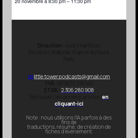
20 novembre
à
8:30 pm
–
11:30 pm
Direction :
Audry Hantson
Secteurs Wallonie, France du Nord,
Paris
📧
little.tower.podcasts
@gmail.com
TVA :
BE0670.390.160
ETAB :
2.306.280.908
Retrouvez les anciens articles,
en
cliquant-ici
Note : nous utilisons l’IA parfois à des
fins de
traductions, résumé, de création de
fiches d’événement.