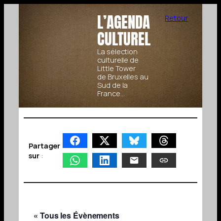
L’AGENDA
Retour
CULTUREL
La sélection
culturelle de
Little Tower
de Bruxelles au
Sud de la
France…
Partager
sur
:
« Tous les Évènements