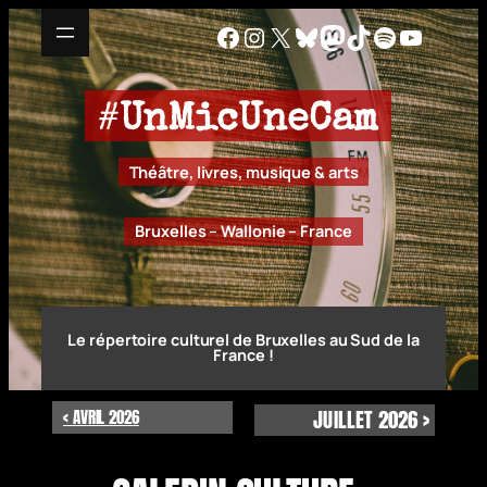
Facebook
Instagram
X
Bluesky
Mastodon
TikTok
Spotify
YouTu
#
UnMicUneCam
Théâtre, livres, musique & arts
Bruxelles – Wallonie – France
Le répertoire culturel de Bruxelles au Sud de la
France !
< AVRIL 2026
JUILLET 2026 >