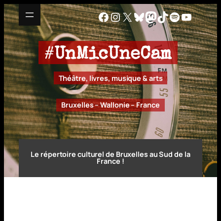
Aller
Facebook
Instagram
X
Bluesky
Mastodon
TikTok
Spotify
YouTu
au
contenu
#
UnMicUneCam
Théâtre, livres, musique & arts
Bruxelles – Wallonie – France
Le répertoire culturel de Bruxelles au Sud de la
France !