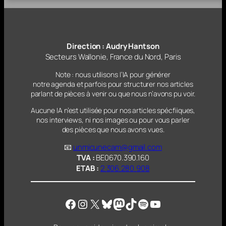
Direction : Audry Hantson
Secteurs Wallonie, France du Nord, Paris
Note : nous utilisons l’IA pour générer
notre agenda et parfois pour structurer nos articles
parlant
de pièces à venir ou que nous n’avons pu voir.
Aucune IA n’est utilisée pour nos articles spécfiiques,
nos interviews, ni nos images ou pour vous parler
des pièces que nous avons vues.
📧
unmicunecam@gmail.com
TVA :
BE0670.390.160
ETAB :
2.306.280.908
Facebook
Instagram
X
Bluesky
Mastodon
TikTok
Spotify
YouTube