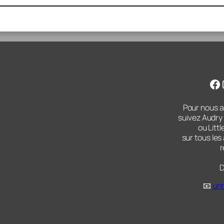
Fa
Pour nous ai
suivez Audry
ou Lit
sur tous le
r
D
📧
un