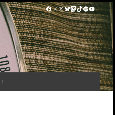
Facebook
Instagram
X
Bluesky
Mastodon
TikTok
Spotify
YouTube
 !