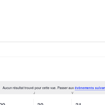
Aucun résultat trouvé pour cette vue. Passer aux
évènements suiva
Notice
ERCREDI
J
JEUDI
V
VENDREDI
0
0
0
29
30
31