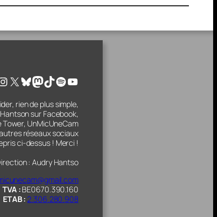
cebook
Instagram
X
Bluesky
Mastodon
TikTok
Spotify
YouTube
der, rien de plus simple,
 Hantson sur Facebook,
tle Tower, UnMicUneCam
s autres réseaux sociaux
epris ci-dessus ! Merci !
irection : Audry Hantso
micunecam@gmail.com
TVA :
BE0670.390.160
ETAB :
2.306.280.908