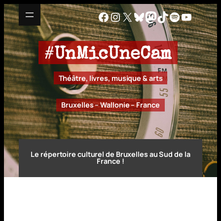
Aller
Facebook
Instagram
X
Bluesky
Mastodon
TikTok
Spotify
YouTu
au
contenu
#
UnMicUneCam
Théâtre, livres, musique & arts
Bruxelles – Wallonie – France
Le répertoire culturel de Bruxelles au Sud de la
France !