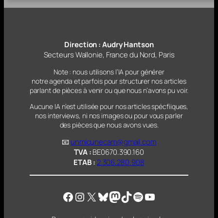
Direction : Audry Hantson
Secteurs Wallonie, France du Nord, Paris
Note : nous utilisons l’IA pour générer
notre agenda et parfois pour structurer nos articles
parlant
de pièces à venir ou que nous n’avons pu voir.
Aucune IA n’est utilisée pour nos articles spécfiiques,
nos interviews, ni nos images ou pour vous parler
des pièces que nous avons vues.
📧
unmicunecam@gmail.com
TVA :
BE0670.390.160
ETAB :
2.306.280.908
Facebook
Instagram
X
Bluesky
Mastodon
TikTok
Spotify
YouTube