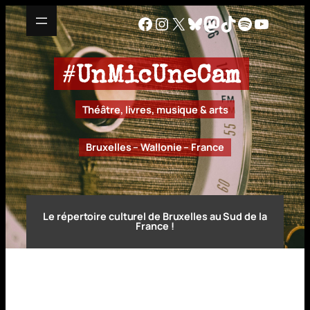
Aller
Facebook
Instagram
X
Bluesky
Mastodon
TikTok
Spotify
YouTu
au
contenu
#
UnMicUneCam
Théâtre, livres, musique & arts
Bruxelles – Wallonie – France
Le répertoire culturel de Bruxelles au Sud de la
France !