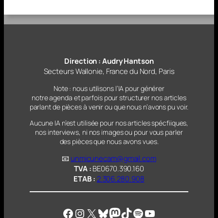
Direction : Audry Hantson
Secteurs Wallonie, France du Nord, Paris
Note : nous utilisons l’IA pour générer
notre agenda et parfois pour structurer nos articles
parlant
de pièces à venir ou que nous n’avons pu voir.
Aucune IA n’est utilisée pour nos articles spécfiiques,
nos interviews, ni nos images ou pour vous parler
des pièces que nous avons vues.
📧
unmicunecam@gmail.com
TVA :
BE0670.390.160
ETAB :
2.306.280.908
Facebook
Instagram
X
Bluesky
Mastodon
TikTok
Spotify
YouTube